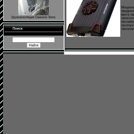
Мощные 
предназ
круга з
Шумоизоляция Daewoo Sens
запитат
неслабы
эксплуа
Поиск
трехком