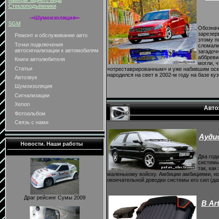
Камеры заднего вида
Стеклоподъёмники
-=Шумоизоляция=-
SGM
Обознач
зарезер
Ремонт и обслуживание авто
этому п
Точки подключения
сломали
автосигнализации к автомобилям
загадоч
аббреви
Книги автолюбителя
могли, 
Статьи
«отреставрированным» и уже набившим оско
народился на свет в 2002-м году на базе куз
Автозвук
Шумоизоляция
Сигнализации
Xenon
Авто
Фотоальбом
Связь с нами
Аудио
Новости. Наши работы
Два год
системы
так, ка
маленькому войску. Амбиции амбициями, но
окончательной доводки системы его сил (да
Драг рейсинг Сумы 2009
В Ar