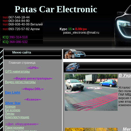
Patas Car Electronic
тел:
067-546-18-44
тел:
063-064-84-80
тел:
068-608-40-99 Виталий
тел:
093-720-57-82 Артем
Курс
1$
=
8.08грн
г.Харьков
patas_electronic@mail.ru
ICQ:
390-314-518
ICQ:
368-086-532
Меню сайта
Главная страница
-=GPS=-
GPS навигаторы
В Ук
-=Видео-регистраторы=-
Видео-регистраторы
Усталост
-=Фары DRL=-
без пол
Ego Light
ГАИ МВД
версия 
-=Ксенон=-
уже вто
Silver Star
изменен
Ксенон
Би-ксенон
Линзы
Комплектующие
-=Доп. оборудование=-
Парктроники
Mer